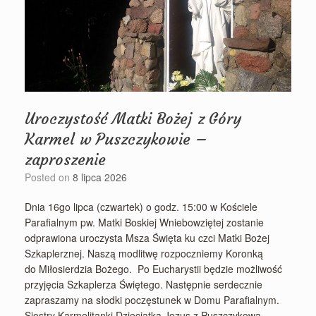
Uroczystość Matki Bożej z Góry
Karmel w Puszczykowie –
zaproszenie
Posted on
8 lipca 2026
Dnia 16go lipca (czwartek) o godz. 15:00 w Kościele
Parafialnym pw. Matki Boskiej Wniebowziętej zostanie
odprawiona uroczysta Msza Święta ku czci Matki Bożej
Szkaplerznej. Naszą modlitwę rozpoczniemy Koronką
do Miłosierdzia Bożego. Po Eucharystii będzie możliwość
przyjęcia Szkaplerza Świętego. Następnie serdecznie
zapraszamy na słodki poczęstunek w Domu Parafialnym.
Siostry Karmelitanki Dzieciątka Jezus z Puszczykowa